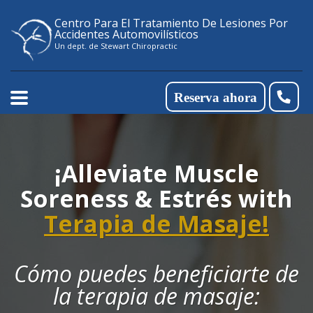
Please
Centro Para El Tratamiento De Lesiones Por
note:
Accidentes Automovilísticos
Un dept. de Stewart Chiropractic
This
website
Reserva ahora
includes
an
accessibility
¡Alleviate Muscle
system.
Soreness & Estrés with
Terapia de Masaje!
Cómo puedes beneficiarte de
la terapia de masaje: