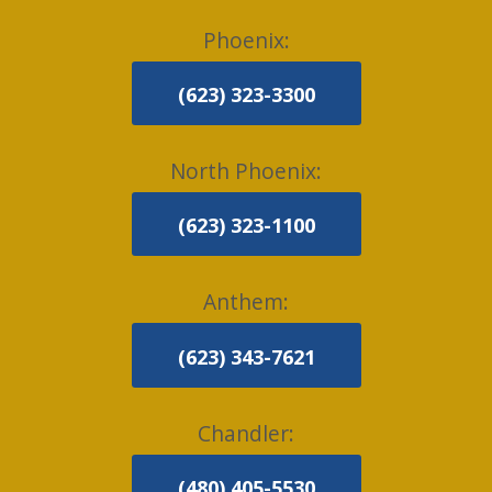
Phoenix:
(623) 323-3300
North Phoenix:
(623) 323-1100
Anthem:
(623) 343-7621
Chandler:
(480) 405-5530