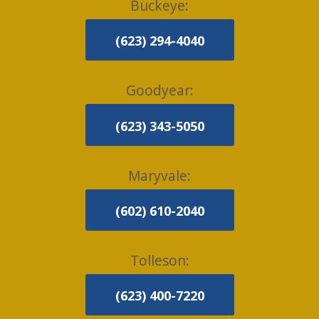
Buckeye:
(623) 294-4040
Goodyear:
(623) 343-5050
Maryvale:
(602) 610-2040
Tolleson:
(623) 400-7220