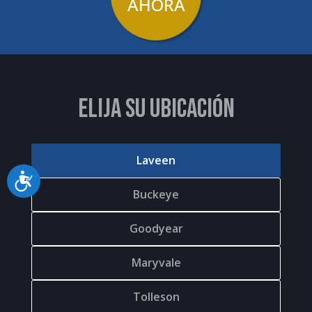
AHORA
ELIJA SU UBICACIÓN
Laveen
Accessibility
Buckeye
Goodyear
Maryvale
Tolleson