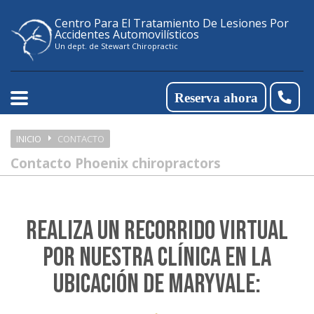
Please
Centro Para El Tratamiento De Lesiones Por
note:
Accidentes Automovilísticos
Un dept. de Stewart Chiropractic
This
website
Reserva ahora
includes
an
INICIO
CONTACTO
accessibility
Contacto Phoenix chiropractors
system.
REALIZA UN RECORRIDO VIRTUAL
POR NUESTRA CLÍNICA EN LA
UBICACIÓN DE MARYVALE: